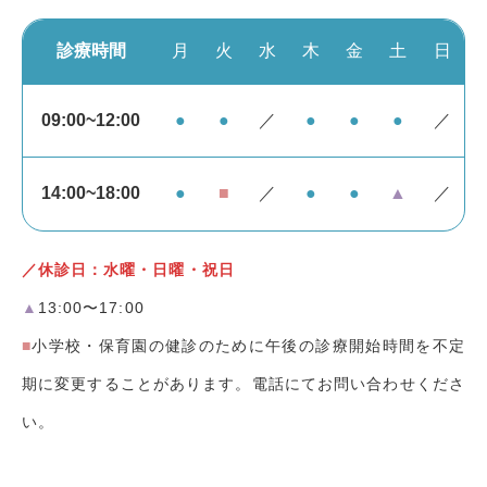
診療時間
月
火
水
木
金
土
日
09:00~12:00
●
●
／
●
●
●
／
14:00~18:00
●
■
／
●
●
▲
／
／休診日：水曜・日曜・祝日
▲
13:00〜17:00
■
小学校・保育園の健診のために午後の診療開始時間を不定
期に変更することがあります。電話にてお問い合わせくださ
い。