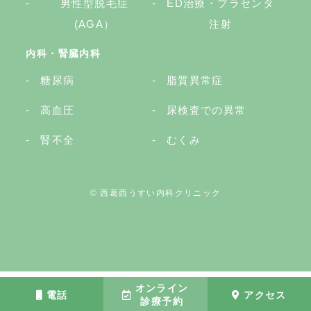
男性型脱毛症
ED治療・プラセンタ
(AGA）
注射
内科・腎臓内科
糖尿病
脂質異常症
高血圧
尿検査での異常
腎不全
むくみ
© 西葛西うすい内科クリニック
オンライン
電話
アクセス
診療予約