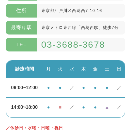
住所
東京都江戸川区西葛西7-10-16
最寄り駅
東京メトロ東西線「西葛西駅」徒歩7分
03-3688-3678
TEL
診療時間
月
火
水
木
金
土
日
09:00~12:00
●
●
／
●
●
●
／
14:00~18:00
●
■
／
●
●
▲
／
／休診日：水曜・日曜・祝日